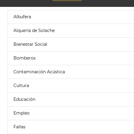
Albufera
Alquería de Solache
Bienestar Social
Bomberos
Contaminación Acústica
Cultura
Educación
Empleo
Fallas