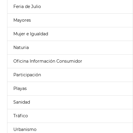
Feria de Julio
Mayores
Mujer e Igualdad
Naturia
Oficina Información Consumidor
Participación
Playas
Sanidad
Tráfico
Urbanismo