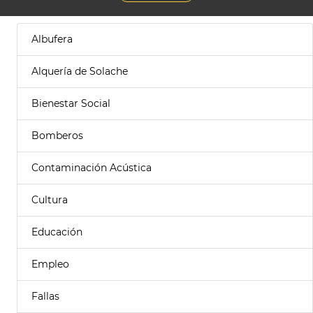
Albufera
Alquería de Solache
Bienestar Social
Bomberos
Contaminación Acústica
Cultura
Educación
Empleo
Fallas