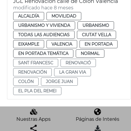
JGL Renovación calle de Colón València
modificado hace 8 meses
ALCALDÍA
MOVILIDAD
URBANISMO Y VIVIENDA
URBANISMO
TODAS LAS AUDIENCIAS
CIUTAT VELLA
EIXAMPLE
VALENCIA
EN PORTADA
EN PORTADA TEMÁTICA
NORMAL
SANT FRANCESC
RENOVACIÓ
RENOVACIÓN
LA GRAN VIA
COLÓN
JORGE JUAN
EL PLA DEL REMEI
Nuestras Apps
Páginas de Interés