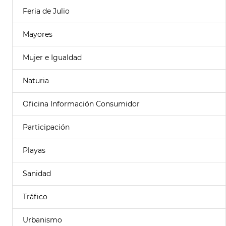
Feria de Julio
Mayores
Mujer e Igualdad
Naturia
Oficina Información Consumidor
Participación
Playas
Sanidad
Tráfico
Urbanismo