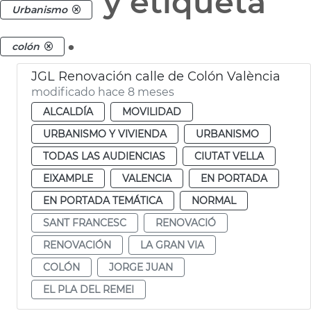
y etiqueta
Urbanismo
.
colón
JGL Renovación calle de Colón València
modificado hace 8 meses
ALCALDÍA
MOVILIDAD
URBANISMO Y VIVIENDA
URBANISMO
TODAS LAS AUDIENCIAS
CIUTAT VELLA
EIXAMPLE
VALENCIA
EN PORTADA
EN PORTADA TEMÁTICA
NORMAL
SANT FRANCESC
RENOVACIÓ
RENOVACIÓN
LA GRAN VIA
COLÓN
JORGE JUAN
EL PLA DEL REMEI