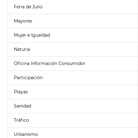
Feria de Julio
Mayores
Mujer e Igualdad
Naturia
Oficina Información Consumidor
Participación
Playas
Sanidad
Tráfico
Urbanismo