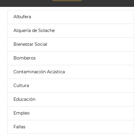
Albufera
Alquería de Solache
Bienestar Social
Bomberos
Contaminación Acústica
Cultura
Educación
Empleo
Fallas