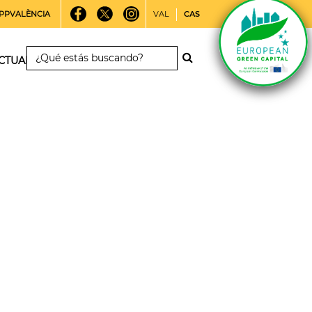
PPVALÈNCIA
VAL
CAS
CTUALIDAD