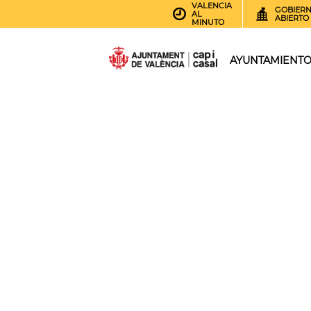
VALENCIA
GOBIER
AL
ABIERTO
MINUTO
AYUNTAMIENT