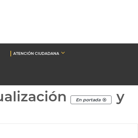
ATENCIÓN CIUDADANA
ualización
y
En portada