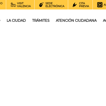
NO
VISIT
SEDE
CITA
A
VALENCIA
ELECTRÓNICA
PREVIA
O
LA CIUDAD
TRÁMITES
ATENCIÓN CIUDADANA
A