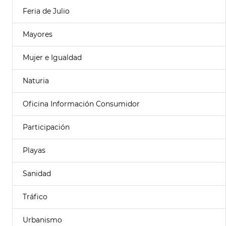
Feria de Julio
Mayores
Mujer e Igualdad
Naturia
Oficina Información Consumidor
Participación
Playas
Sanidad
Tráfico
Urbanismo