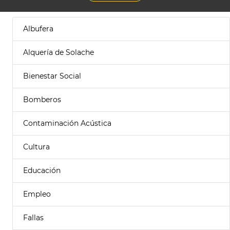
Albufera
Alquería de Solache
Bienestar Social
Bomberos
Contaminación Acústica
Cultura
Educación
Empleo
Fallas