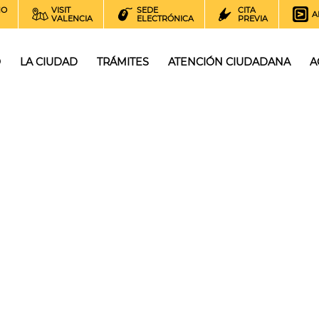
NO
VISIT
SEDE
CITA
A
VALENCIA
ELECTRÓNICA
PREVIA
O
LA CIUDAD
TRÁMITES
ATENCIÓN CIUDADANA
A