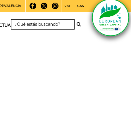
PPVALÈNCIA
VAL
CAS
CTUALIDAD