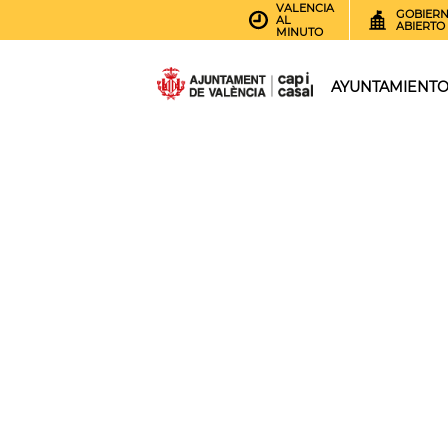
VALENCIA
GOBIER
AL
ABIERTO
MINUTO
AYUNTAMIENT