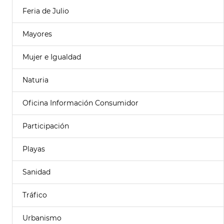
Feria de Julio
Mayores
Mujer e Igualdad
Naturia
Oficina Información Consumidor
Participación
Playas
Sanidad
Tráfico
Urbanismo