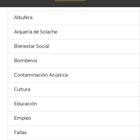
Albufera
Alquería de Solache
Bienestar Social
Bomberos
Contaminación Acústica
Cultura
Educación
Empleo
Fallas