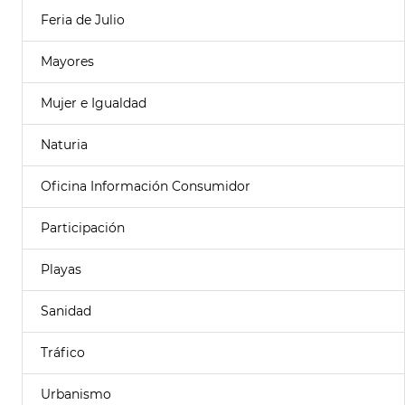
Feria de Julio
Mayores
Mujer e Igualdad
Naturia
Oficina Información Consumidor
Participación
Playas
Sanidad
Tráfico
Urbanismo