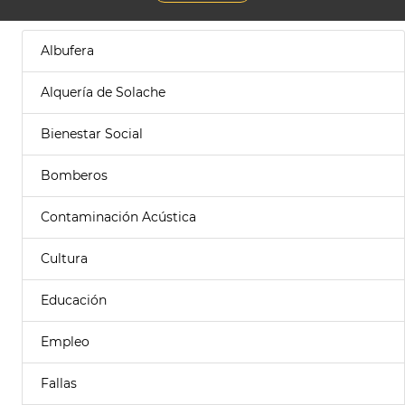
Albufera
Alquería de Solache
Bienestar Social
Bomberos
Contaminación Acústica
Cultura
Educación
Empleo
Fallas