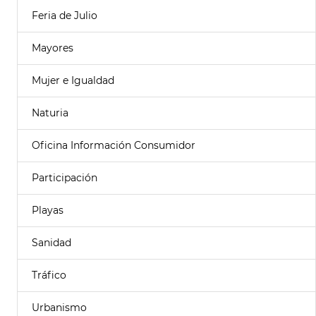
Feria de Julio
Mayores
Mujer e Igualdad
Naturia
Oficina Información Consumidor
Participación
Playas
Sanidad
Tráfico
Urbanismo