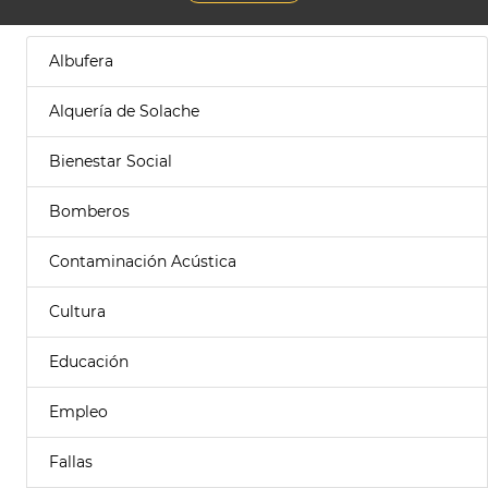
Albufera
Alquería de Solache
Bienestar Social
Bomberos
Contaminación Acústica
Cultura
Educación
Empleo
Fallas