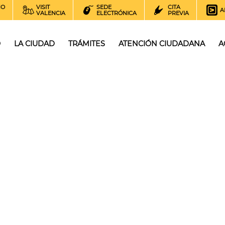
NO
VISIT
SEDE
CITA
A
VALENCIA
ELECTRÓNICA
PREVIA
O
LA CIUDAD
TRÁMITES
ATENCIÓN CIUDADANA
A