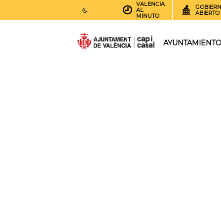
VALENCIA
GOBIER
AL
ABIERTO
MINUTO
25
AEMET.GRADOS
AYUNTAMIENT