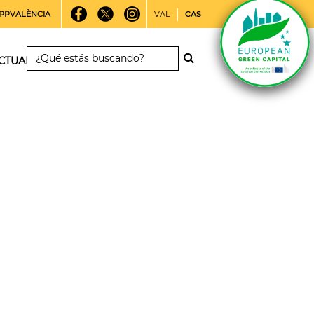
PPVALÈNCIA
VAL
CAS
CTUALIDAD