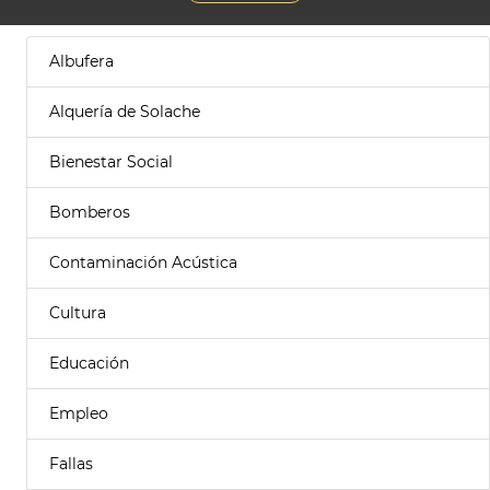
Albufera
Alquería de Solache
Bienestar Social
Bomberos
Contaminación Acústica
Cultura
Educación
Empleo
Fallas