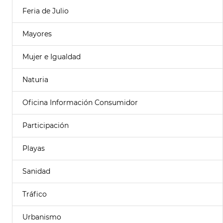
Feria de Julio
Mayores
Mujer e Igualdad
Naturia
Oficina Información Consumidor
Participación
Playas
Sanidad
Tráfico
Urbanismo