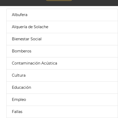
Albufera
Alquería de Solache
Bienestar Social
Bomberos
Contaminación Acústica
Cultura
Educación
Empleo
Fallas