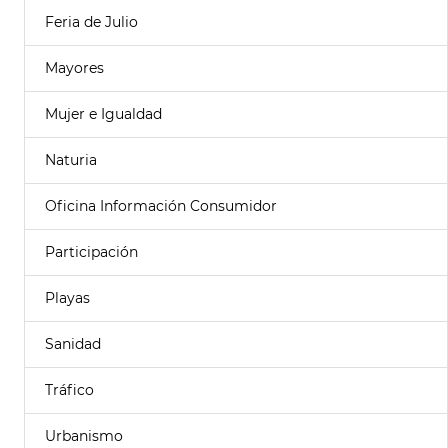
Feria de Julio
Mayores
Mujer e Igualdad
Naturia
Oficina Información Consumidor
Participación
Playas
Sanidad
Tráfico
Urbanismo