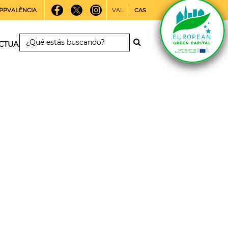
PPVALÈNCIA
VAL
CAS
CTUALIDAD