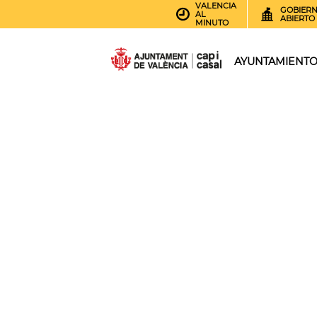
VALENCIA
GOBIER
AL
ABIERTO
MINUTO
AYUNTAMIENT