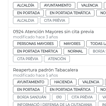
ALCALDÍA
AYUNTAMIENTO
VALENCIA
EN PORTADA
EN PORTADA TEMÁTICA
NO
ALCALDIA
CITA PRÈVIA
0924 Atención Mayores sin cita previa
modificado hace 3 años
PERSONAS MAYORES
MAYORES
TODAS L
EN PORTADA TEMÁTICA
NORMAL
BORJA
CITA PRÈVIA
ATENCIÓN
Reapertura padrón Tabacalera
modificado hace 5 años
AYUNTAMIENTO
HACIENDA
VALENCIA
EN PORTADA
EN PORTADA TEMÁTICA
NO
BORJA SANJUÁN
010
CITA PRÈVIA
V
INFORMACIÓ I DEFENSA DE LA CIUTADANIA
I