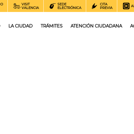
NO
VISIT
SEDE
CITA
A
VALENCIA
ELECTRÓNICA
PREVIA
O
LA CIUDAD
TRÁMITES
ATENCIÓN CIUDADANA
A