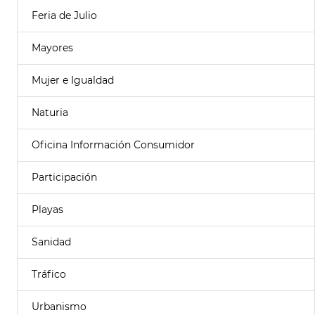
Feria de Julio
Mayores
Mujer e Igualdad
Naturia
Oficina Información Consumidor
Participación
Playas
Sanidad
Tráfico
Urbanismo