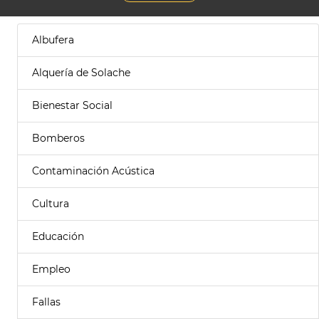
Albufera
Alquería de Solache
Bienestar Social
Bomberos
Contaminación Acústica
Cultura
Educación
Empleo
Fallas