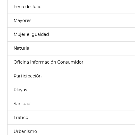
Feria de Julio
Mayores
Mujer e Igualdad
Naturia
Oficina Información Consumidor
Participación
Playas
Sanidad
Tráfico
Urbanismo