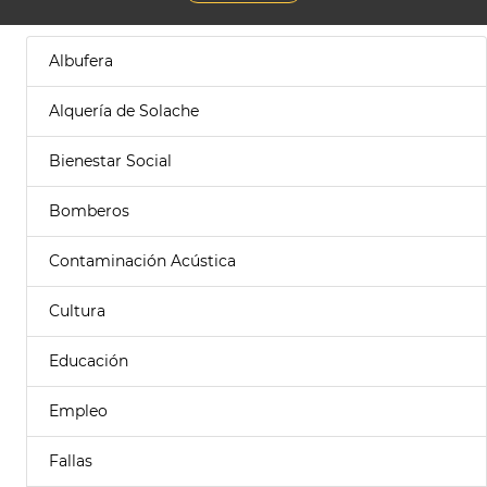
Albufera
Alquería de Solache
Bienestar Social
Bomberos
Contaminación Acústica
Cultura
Educación
Empleo
Fallas