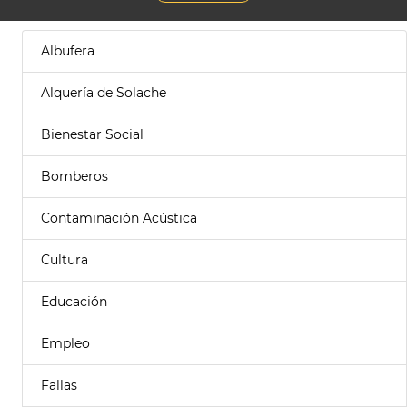
Albufera
Alquería de Solache
Bienestar Social
Bomberos
Contaminación Acústica
Cultura
Educación
Empleo
Fallas