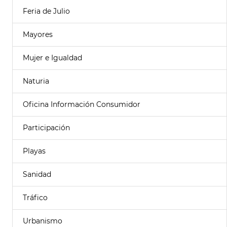
Feria de Julio
Mayores
Mujer e Igualdad
Naturia
Oficina Información Consumidor
Participación
Playas
Sanidad
Tráfico
Urbanismo