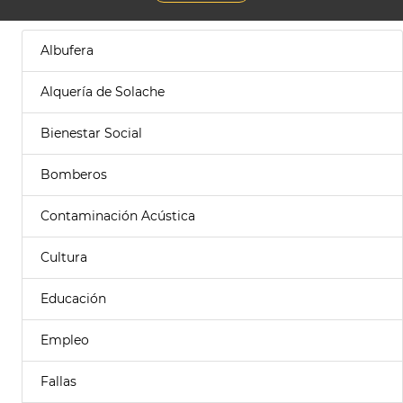
Albufera
Alquería de Solache
Bienestar Social
Bomberos
Contaminación Acústica
Cultura
Educación
Empleo
Fallas