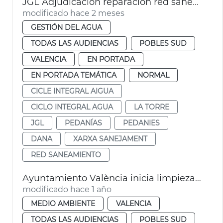
JGL Adjudicación reparación red saneamiento La Torre
modificado hace 2 meses
GESTIÓN DEL AGUA
TODAS LAS AUDIENCIAS
POBLES SUD
VALENCIA
EN PORTADA
EN PORTADA TEMÁTICA
NORMAL
CICLE INTEGRAL AIGUA
CICLO INTEGRAL AGUA
LA TORRE
JGL
PEDANÍAS
PEDANIES
DANA
XARXA SANEJAMENT
RED SANEAMIENTO
Ayuntamiento València inicia limpieza nuevo cauce Turia dana
modificado hace 1 año
MEDIO AMBIENTE
VALENCIA
TODAS LAS AUDIENCIAS
POBLES SUD