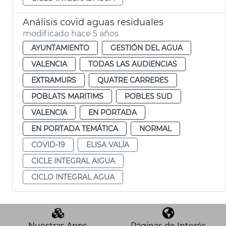
Análisis covid aguas residuales
modificado hace 5 años
AYUNTAMIENTO
GESTIÓN DEL AGUA
VALENCIA
TODAS LAS AUDIENCIAS
EXTRAMURS
QUATRE CARRERES
POBLATS MARITIMS
POBLES SUD
VALENCIA
EN PORTADA
EN PORTADA TEMÁTICA
NORMAL
COVID-19
ELISA VALÍA
CICLE INTEGRAL AIGUA
CICLO INTEGRAL AGUA
Nuestras Apps
Páginas de Interés