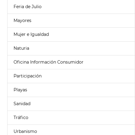
Feria de Julio
Mayores
Mujer e Igualdad
Naturia
Oficina Información Consumidor
Participación
Playas
Sanidad
Tráfico
Urbanismo