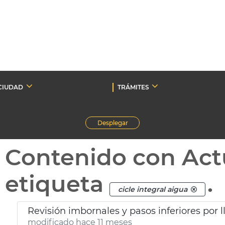
CIUDAD
TRÁMITES
Desplegar
Contenido con Act
etiqueta
.
cicle integral aigua
Revisión imbornales y pasos inferiores por l
modificado hace 11 meses