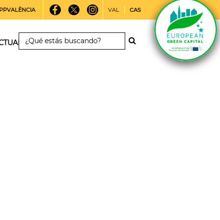
PPVALÈNCIA
VAL
CAS
CTUALIDAD