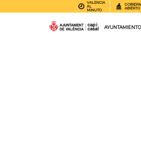
VALENCIA
GOBIER
AL
ABIERTO
MINUTO
AYUNTAMIENT