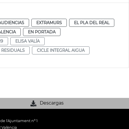
AUDIENCIAS
EXTRAMURS
EL PLA DEL REAL
ALENCIA
EN PORTADA
19
ELISA VALÍA
S RESIDUALS
CICLE INTEGRAL AIGUA
Descargas
 de l'Ajuntament nº 1
 València