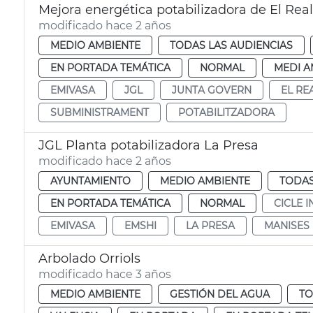
Mejora energética potabilizadora de El Rea
modificado hace 2 años
MEDIO AMBIENTE
TODAS LAS AUDIENCIAS
EN PORTADA TEMÁTICA
NORMAL
MEDI A
EMIVASA
JGL
JUNTA GOVERN
EL RE
SUBMINISTRAMENT
POTABILITZADORA
JGL Planta potabilizadora La Presa
modificado hace 2 años
AYUNTAMIENTO
MEDIO AMBIENTE
TODAS
EN PORTADA TEMÁTICA
NORMAL
CICLE 
EMIVASA
EMSHI
LA PRESA
MANISES
Arbolado Orriols
modificado hace 3 años
MEDIO AMBIENTE
GESTIÓN DEL AGUA
TO