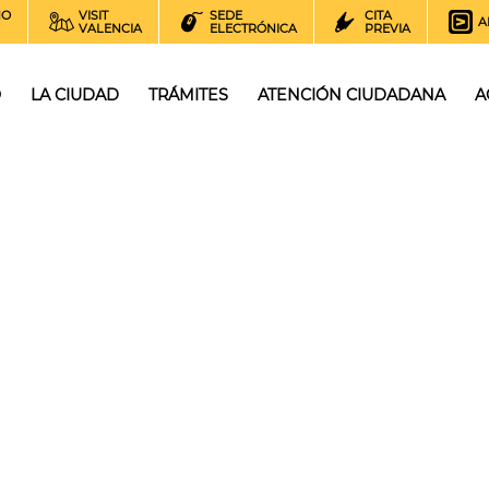
NO
VISIT
SEDE
CITA
A
VALENCIA
ELECTRÓNICA
PREVIA
O
LA CIUDAD
TRÁMITES
ATENCIÓN CIUDADANA
A