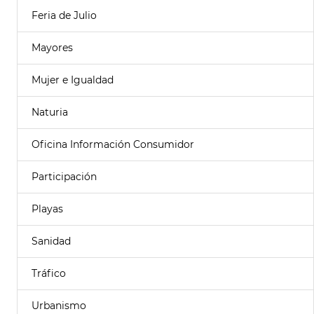
Feria de Julio
Mayores
Mujer e Igualdad
Naturia
Oficina Información Consumidor
Participación
Playas
Sanidad
Tráfico
Urbanismo