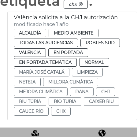
etiqueta
.
chx
València solicita a la CHJ autorización para limipar el cauce del Turia
modificado hace 1 año
ALCALDÍA
MEDIO AMBIENTE
TODAS LAS AUDIENCIAS
POBLES SUD
VALENCIA
EN PORTADA
EN PORTADA TEMÁTICA
NORMAL
MARÍA JOSÉ CATALÁ
LIMPIEZA
NETEJA
MILLORA CLIMÀTICA
MEJORA CLIMÀTICA
DANA
CHJ
RIU TÚRIA
RIO TURIA
CAIXER RIU
CAUCE RÍO
CHX