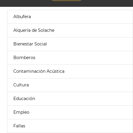
Albufera
Alquería de Solache
Bienestar Social
Bomberos
Contaminación Acústica
Cultura
Educación
Empleo
Fallas