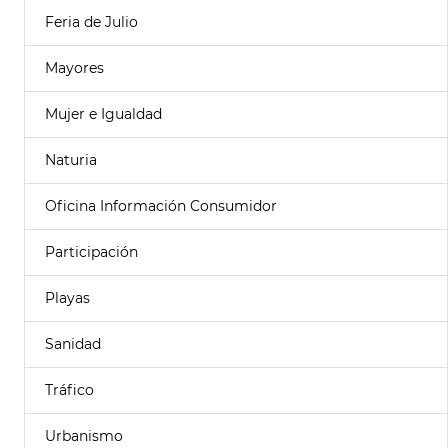
Feria de Julio
Mayores
Mujer e Igualdad
Naturia
Oficina Información Consumidor
Participación
Playas
Sanidad
Tráfico
Urbanismo