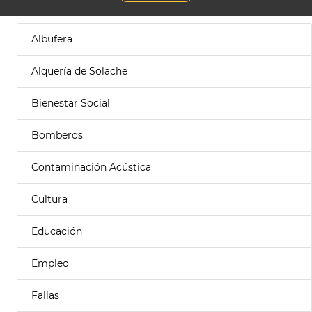
Albufera
Alquería de Solache
Bienestar Social
Bomberos
Contaminación Acústica
Cultura
Educación
Empleo
Fallas