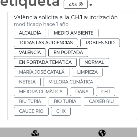
etiqueta
.
chx
València solicita a la CHJ autorización para limipar el cauce del Turia
modificado hace 1 año
ALCALDÍA
MEDIO AMBIENTE
TODAS LAS AUDIENCIAS
POBLES SUD
VALENCIA
EN PORTADA
EN PORTADA TEMÁTICA
NORMAL
MARÍA JOSÉ CATALÁ
LIMPIEZA
NETEJA
MILLORA CLIMÀTICA
MEJORA CLIMÀTICA
DANA
CHJ
RIU TÚRIA
RIO TURIA
CAIXER RIU
CAUCE RÍO
CHX