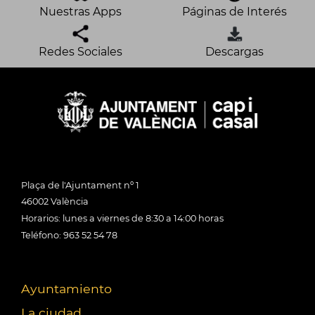
Nuestras Apps
Páginas de Interés
Redes Sociales
Descargas
Plaça de l'Ajuntament nº 1
46002 València
Horarios: lunes a viernes de 8:30 a 14:00 horas
Teléfono: 963 52 54 78
Ayuntamiento
La ciudad