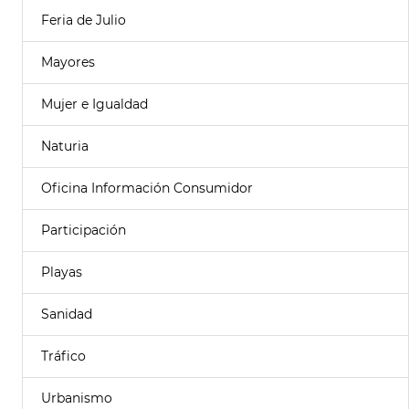
Feria de Julio
Mayores
Mujer e Igualdad
Naturia
Oficina Información Consumidor
Participación
Playas
Sanidad
Tráfico
Urbanismo