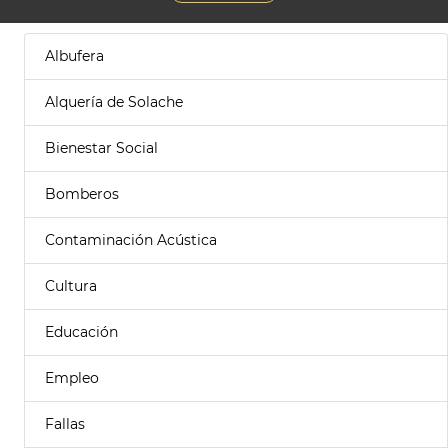
Albufera
Alquería de Solache
Bienestar Social
Bomberos
Contaminación Acústica
Cultura
Educación
Empleo
Fallas