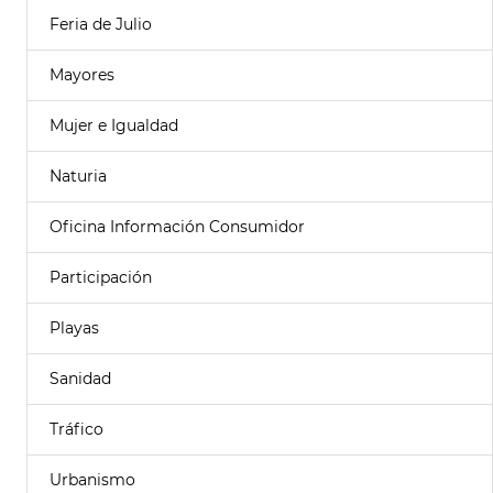
Feria de Julio
Mayores
Mujer e Igualdad
Naturia
Oficina Información Consumidor
Participación
Playas
Sanidad
Tráfico
Urbanismo