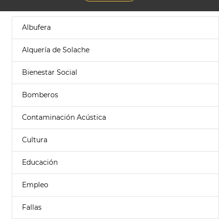
Albufera
Alquería de Solache
Bienestar Social
Bomberos
Contaminación Acústica
Cultura
Educación
Empleo
Fallas