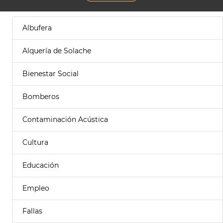
Albufera
Alquería de Solache
Bienestar Social
Bomberos
Contaminación Acústica
Cultura
Educación
Empleo
Fallas