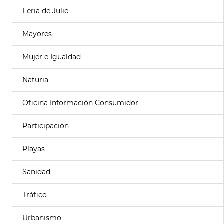
Feria de Julio
Mayores
Mujer e Igualdad
Naturia
Oficina Información Consumidor
Participación
Playas
Sanidad
Tráfico
Urbanismo