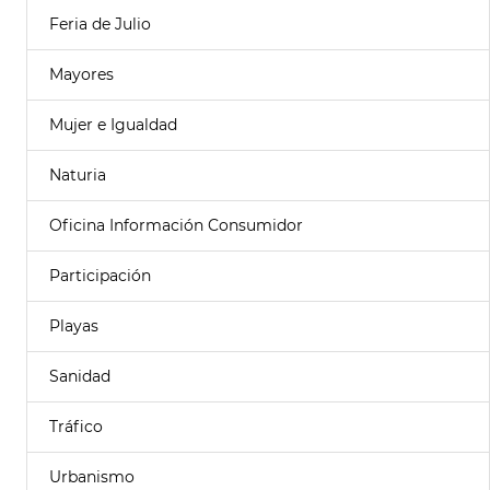
Feria de Julio
Mayores
Mujer e Igualdad
Naturia
Oficina Información Consumidor
Participación
Playas
Sanidad
Tráfico
Urbanismo