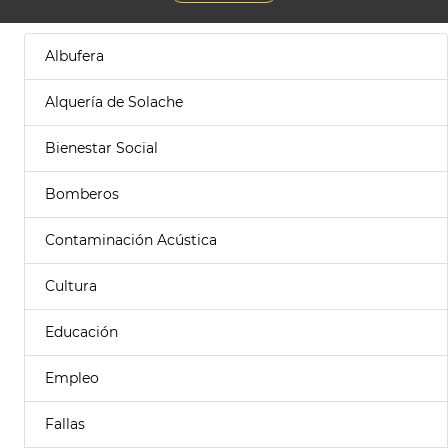
Albufera
Alquería de Solache
Bienestar Social
Bomberos
Contaminación Acústica
Cultura
Educación
Empleo
Fallas