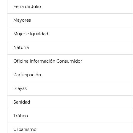
Feria de Julio
Mayores
Mujer e Igualdad
Naturia
Oficina Información Consumidor
Participación
Playas
Sanidad
Tráfico
Urbanismo