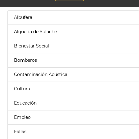
Albufera
Alquería de Solache
Bienestar Social
Bomberos
Contaminación Acústica
Cultura
Educación
Empleo
Fallas