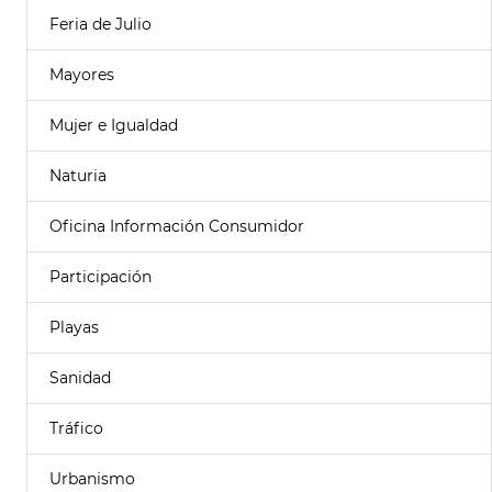
Feria de Julio
Mayores
Mujer e Igualdad
Naturia
Oficina Información Consumidor
Participación
Playas
Sanidad
Tráfico
Urbanismo