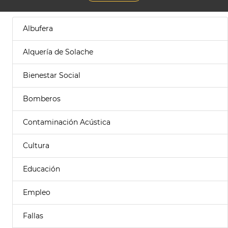
Albufera
Alquería de Solache
Bienestar Social
Bomberos
Contaminación Acústica
Cultura
Educación
Empleo
Fallas