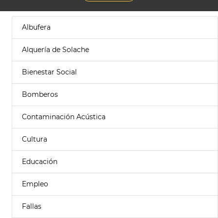
Albufera
Alquería de Solache
Bienestar Social
Bomberos
Contaminación Acústica
Cultura
Educación
Empleo
Fallas