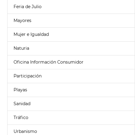
Feria de Julio
Mayores
Mujer e Igualdad
Naturia
Oficina Información Consumidor
Participación
Playas
Sanidad
Tráfico
Urbanismo