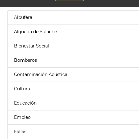
Albufera
Alquería de Solache
Bienestar Social
Bomberos
Contaminación Acústica
Cultura
Educación
Empleo
Fallas