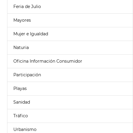
Feria de Julio
Mayores
Mujer e Igualdad
Naturia
Oficina Información Consumidor
Participación
Playas
Sanidad
Tráfico
Urbanismo