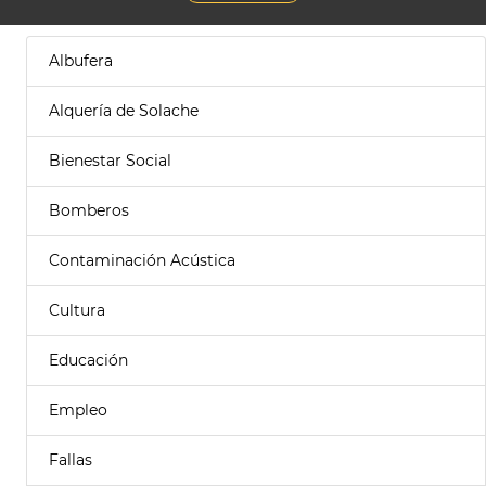
Albufera
Alquería de Solache
Bienestar Social
Bomberos
Contaminación Acústica
Cultura
Educación
Empleo
Fallas