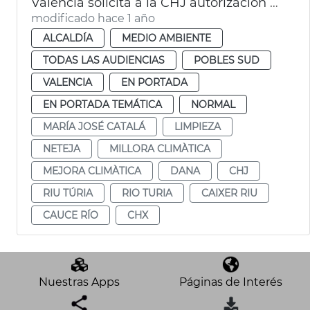
València solicita a la CHJ autorización para limipar el cauce del Turia
modificado hace 1 año
ALCALDÍA
MEDIO AMBIENTE
TODAS LAS AUDIENCIAS
POBLES SUD
VALENCIA
EN PORTADA
EN PORTADA TEMÁTICA
NORMAL
MARÍA JOSÉ CATALÁ
LIMPIEZA
NETEJA
MILLORA CLIMÀTICA
MEJORA CLIMÀTICA
DANA
CHJ
RIU TÚRIA
RIO TURIA
CAIXER RIU
CAUCE RÍO
CHX
Nuestras Apps
Páginas de Interés