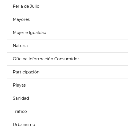
Feria de Julio
Mayores
Mujer e Igualdad
Naturia
Oficina Información Consumidor
Participación
Playas
Sanidad
Tráfico
Urbanismo