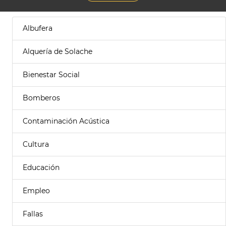
Albufera
Alquería de Solache
Bienestar Social
Bomberos
Contaminación Acústica
Cultura
Educación
Empleo
Fallas