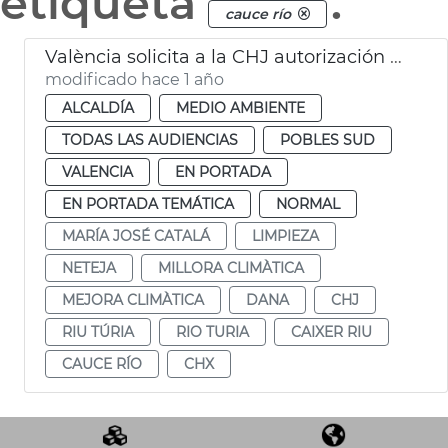
etiqueta
.
cauce río
València solicita a la CHJ autorización para limipar el cauce del Turia
modificado hace 1 año
ALCALDÍA
MEDIO AMBIENTE
TODAS LAS AUDIENCIAS
POBLES SUD
VALENCIA
EN PORTADA
EN PORTADA TEMÁTICA
NORMAL
MARÍA JOSÉ CATALÁ
LIMPIEZA
NETEJA
MILLORA CLIMÀTICA
MEJORA CLIMÀTICA
DANA
CHJ
RIU TÚRIA
RIO TURIA
CAIXER RIU
CAUCE RÍO
CHX