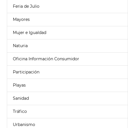
Feria de Julio
Mayores
Mujer e Igualdad
Naturia
Oficina Información Consumidor
Participación
Playas
Sanidad
Tráfico
Urbanismo