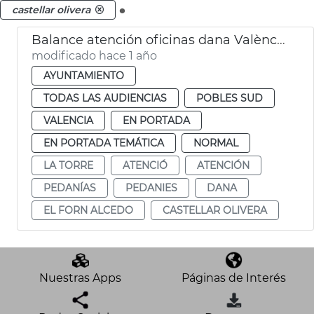
.
castellar olivera
Balance atención oficinas dana València
modificado hace 1 año
AYUNTAMIENTO
TODAS LAS AUDIENCIAS
POBLES SUD
VALENCIA
EN PORTADA
EN PORTADA TEMÁTICA
NORMAL
LA TORRE
ATENCIÓ
ATENCIÓN
PEDANÍAS
PEDANIES
DANA
EL FORN ALCEDO
CASTELLAR OLIVERA
Nuestras Apps
Páginas de Interés