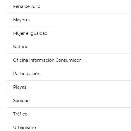
Feria de Julio
Mayores
Mujer e Igualdad
Naturia
Oficina Información Consumidor
Participación
Playas
Sanidad
Tráfico
Urbanismo