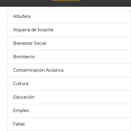
Albufera
Alquería de Solache
Bienestar Social
Bomberos
Contaminación Acústica
Cultura
Educación
Empleo
Fallas