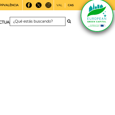
PPVALÈNCIA
VAL
CAS
CTUALIDAD