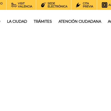
NO
VISIT
SEDE
CITA
A
VALENCIA
ELECTRÓNICA
PREVIA
O
LA CIUDAD
TRÁMITES
ATENCIÓN CIUDADANA
A