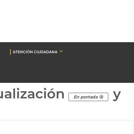
ATENCIÓN CIUDADANA
ualización
y
En portada