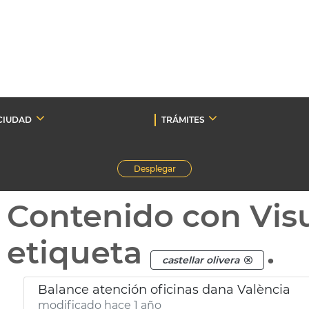
CIUDAD
TRÁMITES
Desplegar
Contenido con Vis
etiqueta
.
castellar olivera
Balance atención oficinas dana València
modificado hace 1 año