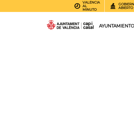
VALENCIA
GOBIER
AL
ABIERTO
MINUTO
AYUNTAMIENT