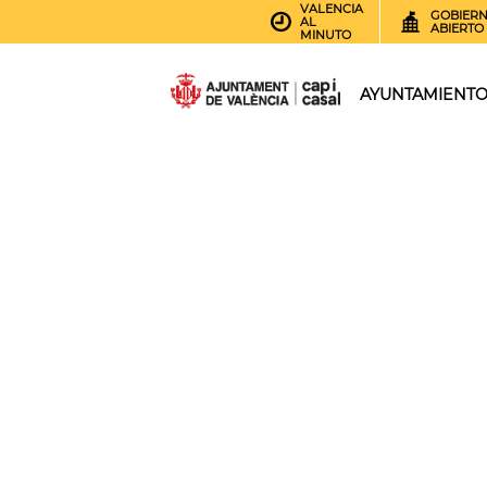
VALENCIA
GOBIER
AL
ABIERTO
MINUTO
AYUNTAMIENT