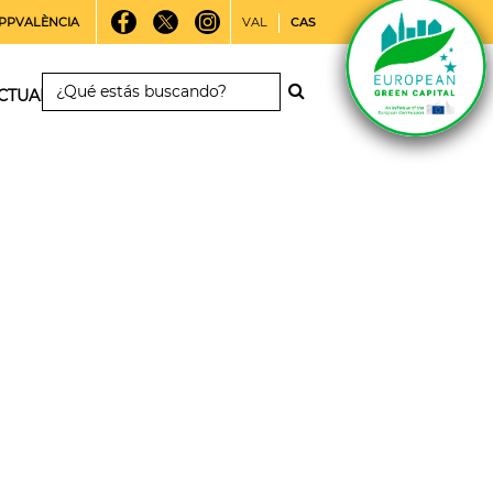
PPVALÈNCIA
VAL
CAS
CTUALIDAD