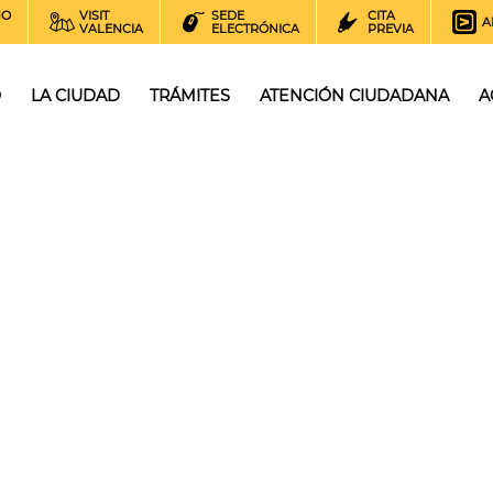
NO
VISIT
SEDE
CITA
A
VALENCIA
ELECTRÓNICA
PREVIA
O
LA CIUDAD
TRÁMITES
ATENCIÓN CIUDADANA
A