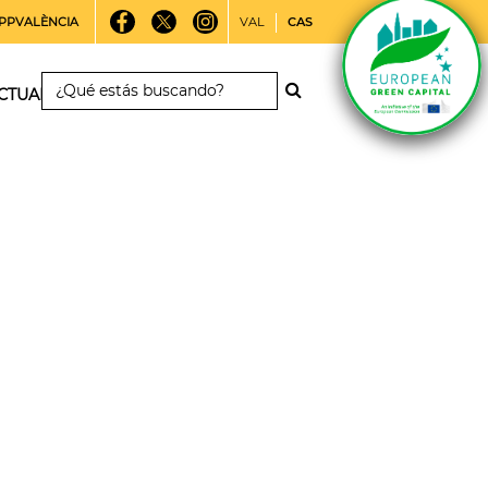
PPVALÈNCIA
VAL
CAS
CTUALIDAD