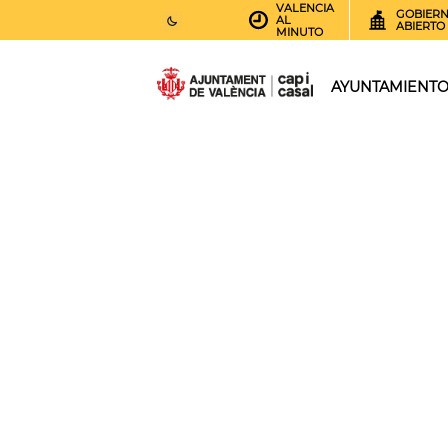
VALENCIA
GOBIER
AL
ABIERTO
MINUTO
26
AEMET.GRADOS
AYUNTAMIENT