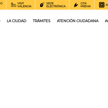
NO
VISIT
SEDE
CITA
A
VALENCIA
ELECTRÓNICA
PREVIA
O
LA CIUDAD
TRÁMITES
ATENCIÓN CIUDADANA
A