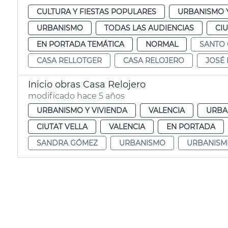
CULTURA Y FIESTAS POPULARES
URBANISMO Y
URBANISMO
TODAS LAS AUDIENCIAS
CIU
EN PORTADA TEMÁTICA
NORMAL
SANTO 
CASA RELLOTGER
CASA RELOJERO
JOSÉ
Inicio obras Casa Relojero
modificado hace 5 años
URBANISMO Y VIVIENDA
VALENCIA
URBA
CIUTAT VELLA
VALENCIA
EN PORTADA
SANDRA GÓMEZ
URBANISMO
URBANISM