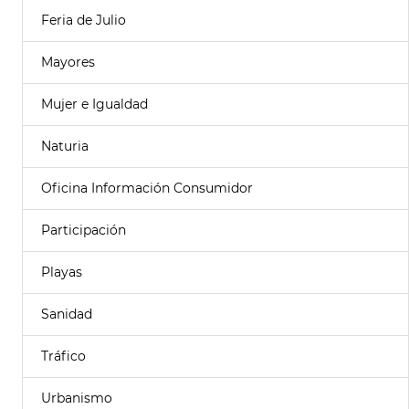
Feria de Julio
Mayores
Mujer e Igualdad
Naturia
Oficina Información Consumidor
Participación
Playas
Sanidad
Tráfico
Urbanismo