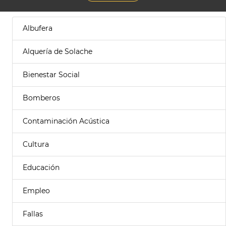
Albufera
Alquería de Solache
Bienestar Social
Bomberos
Contaminación Acústica
Cultura
Educación
Empleo
Fallas