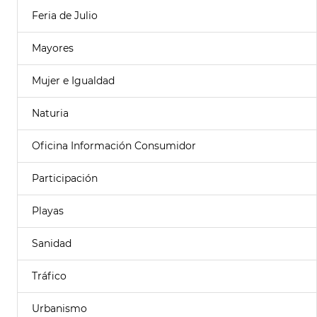
Feria de Julio
Mayores
Mujer e Igualdad
Naturia
Oficina Información Consumidor
Participación
Playas
Sanidad
Tráfico
Urbanismo