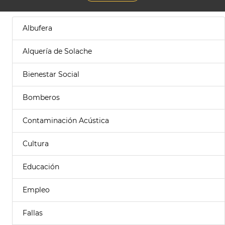
Albufera
Alquería de Solache
Bienestar Social
Bomberos
Contaminación Acústica
Cultura
Educación
Empleo
Fallas