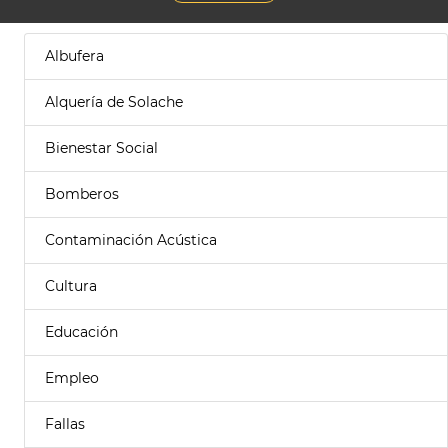
Albufera
Alquería de Solache
Bienestar Social
Bomberos
Contaminación Acústica
Cultura
Educación
Empleo
Fallas