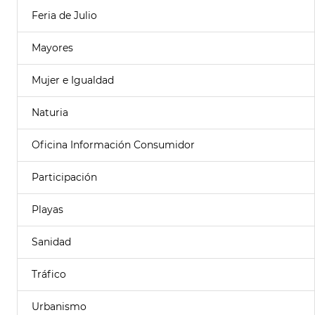
Feria de Julio
Mayores
Mujer e Igualdad
Naturia
Oficina Información Consumidor
Participación
Playas
Sanidad
Tráfico
Urbanismo