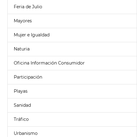
Feria de Julio
Mayores
Mujer e Igualdad
Naturia
Oficina Información Consumidor
Participación
Playas
Sanidad
Tráfico
Urbanismo