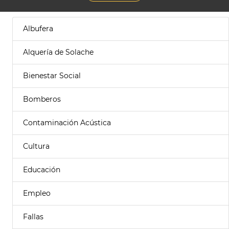
Albufera
Alquería de Solache
Bienestar Social
Bomberos
Contaminación Acústica
Cultura
Educación
Empleo
Fallas