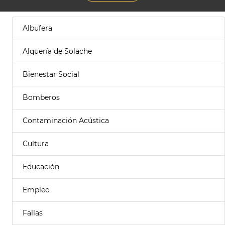
Albufera
Alquería de Solache
Bienestar Social
Bomberos
Contaminación Acústica
Cultura
Educación
Empleo
Fallas