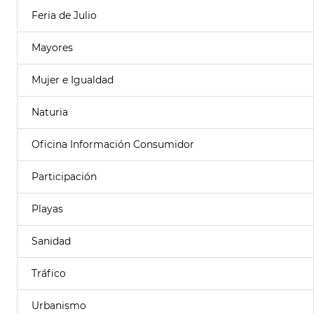
Feria de Julio
Mayores
Mujer e Igualdad
Naturia
Oficina Información Consumidor
Participación
Playas
Sanidad
Tráfico
Urbanismo