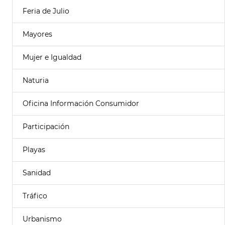
Feria de Julio
Mayores
Mujer e Igualdad
Naturia
Oficina Información Consumidor
Participación
Playas
Sanidad
Tráfico
Urbanismo