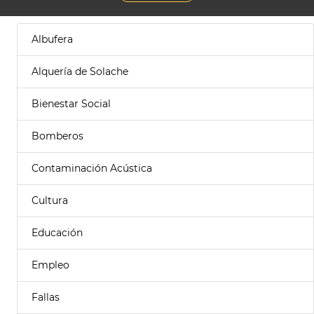
Albufera
Alquería de Solache
Bienestar Social
Bomberos
Contaminación Acústica
Cultura
Educación
Empleo
Fallas