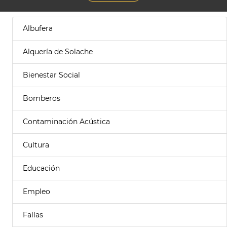
Albufera
Alquería de Solache
Bienestar Social
Bomberos
Contaminación Acústica
Cultura
Educación
Empleo
Fallas