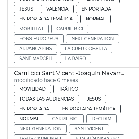
JESUS
VALENCIA
EN PORTADA
EN PORTADA TEMÁTICA
NORMAL
MOBILITAT
CARRIL BICI
FONS EUROPEUS
NEXT GENERATION
ARRANCAPINS
LA CREU COBERTA
SANT MARCELI
LA RAISO
Carril bici Sant Vicent -Joaquín Navarro València
modificado hace 6 meses
MOVILIDAD
TRÁFICO
TODAS LAS AUDIENCIAS
JESUS
EN PORTADA
EN PORTADA TEMÁTICA
NORMAL
CARRIL BICI
DECIDIM
NEXT GENERATION
SANT VICENT
JESÚS CARBONELL
JOAQUÍN NAVARRO