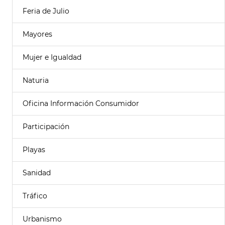
Feria de Julio
Mayores
Mujer e Igualdad
Naturia
Oficina Información Consumidor
Participación
Playas
Sanidad
Tráfico
Urbanismo