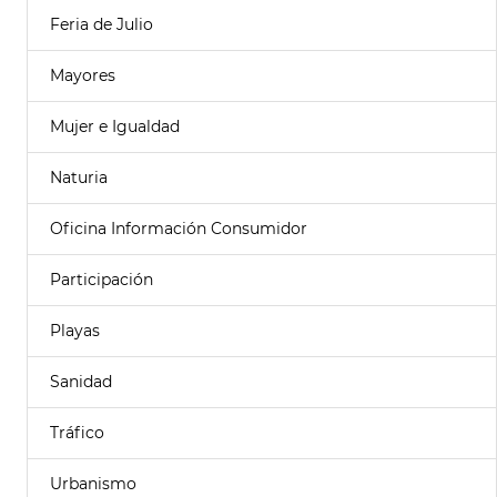
Feria de Julio
Mayores
Mujer e Igualdad
Naturia
Oficina Información Consumidor
Participación
Playas
Sanidad
Tráfico
Urbanismo