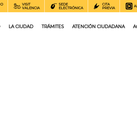
NO
VISIT
SEDE
CITA
A
VALENCIA
ELECTRÓNICA
PREVIA
O
LA CIUDAD
TRÁMITES
ATENCIÓN CIUDADANA
A