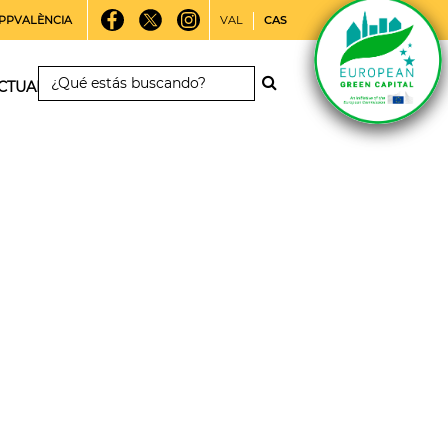
PPVALÈNCIA
VAL
CAS
CTUALIDAD