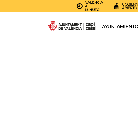
VALENCIA
GOBIER
AL
ABIERTO
MINUTO
AYUNTAMIENT