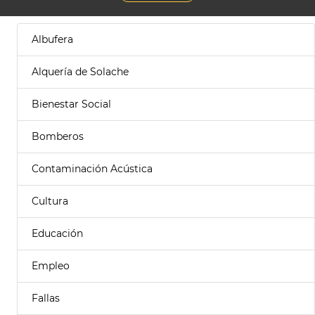
Albufera
Alquería de Solache
Bienestar Social
Bomberos
Contaminación Acústica
Cultura
Educación
Empleo
Fallas