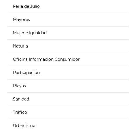
Feria de Julio
Mayores
Mujer e Igualdad
Naturia
Oficina Información Consumidor
Participación
Playas
Sanidad
Tráfico
Urbanismo