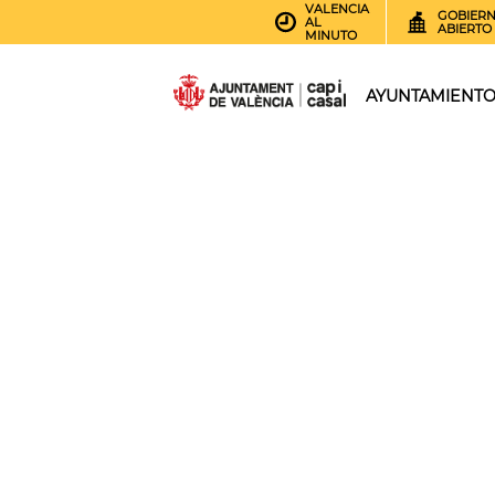
VALENCIA
GOBIER
AL
ABIERTO
MINUTO
AYUNTAMIENT