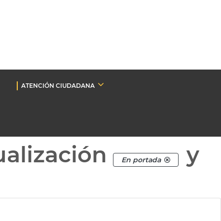
ATENCIÓN CIUDADANA
ualización
y
En portada