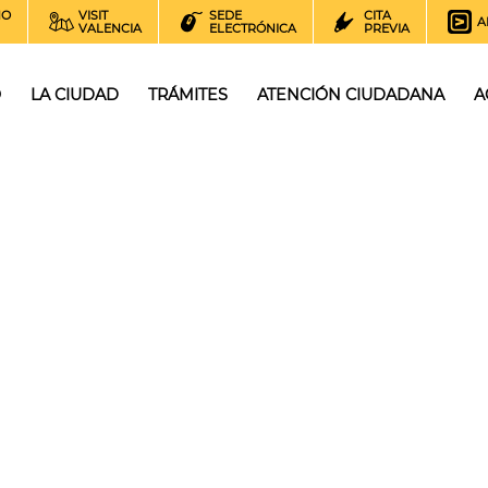
NO
VISIT
SEDE
CITA
A
VALENCIA
ELECTRÓNICA
PREVIA
O
LA CIUDAD
TRÁMITES
ATENCIÓN CIUDADANA
A