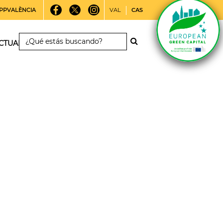
PPVALÈNCIA
VAL
CAS
CTUALIDAD