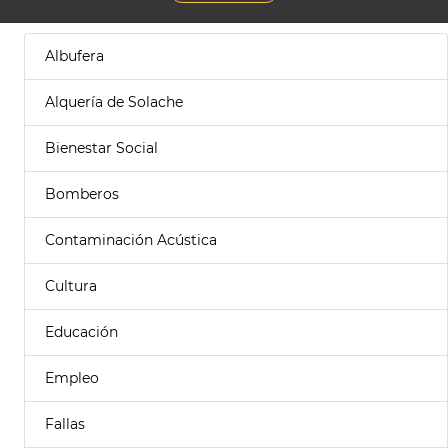
Albufera
Alquería de Solache
Bienestar Social
Bomberos
Contaminación Acústica
Cultura
Educación
Empleo
Fallas