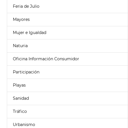
Feria de Julio
Mayores
Mujer e Igualdad
Naturia
Oficina Información Consumidor
Participación
Playas
Sanidad
Tráfico
Urbanismo