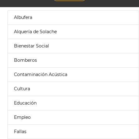
Albufera
Alquería de Solache
Bienestar Social
Bomberos
Contaminación Acústica
Cultura
Educación
Empleo
Fallas