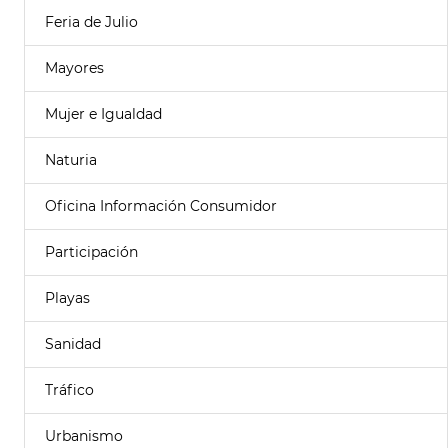
Feria de Julio
Mayores
Mujer e Igualdad
Naturia
Oficina Información Consumidor
Participación
Playas
Sanidad
Tráfico
Urbanismo