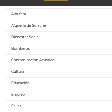
Albufera
Alquería de Solache
Bienestar Social
Bomberos
Contaminación Acústica
Cultura
Educación
Empleo
Fallas