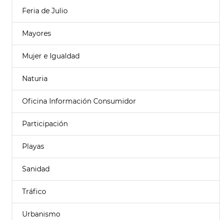
Feria de Julio
Mayores
Mujer e Igualdad
Naturia
Oficina Información Consumidor
Participación
Playas
Sanidad
Tráfico
Urbanismo