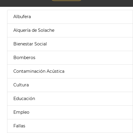
Albufera
Alquería de Solache
Bienestar Social
Bomberos
Contaminación Acústica
Cultura
Educación
Empleo
Fallas