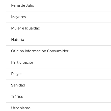
Feria de Julio
Mayores
Mujer e Igualdad
Naturia
Oficina Información Consumidor
Participación
Playas
Sanidad
Tráfico
Urbanismo