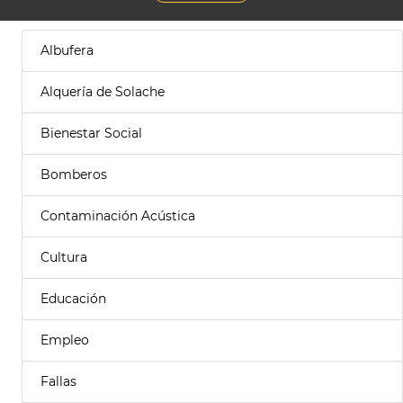
Albufera
Alquería de Solache
Bienestar Social
Bomberos
Contaminación Acústica
Cultura
Educación
Empleo
Fallas