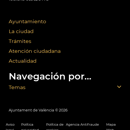
Ayuntamiento
La ciudad
Trámites
Atención ciudadana
Actualidad
Navegación por...
Temas
Ajuntament de València ©
2026
Aviso
Política
Política de
Agencia Antifraude
Mapa
legal
privacidad
cookies
Web