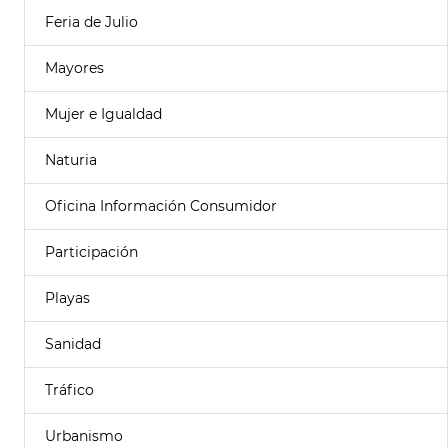
Feria de Julio
Mayores
Mujer e Igualdad
Naturia
Oficina Información Consumidor
Participación
Playas
Sanidad
Tráfico
Urbanismo